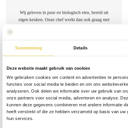
Wij geloven in puur en biologisch eten, bereid uit
eigen keuken. Onze chef werkt dan ook graag met
seizoensproducten uit de streek en denkt graag mee
in de culinaire invulling van jullie dag. Van de
klassieke bitterbal tot luxe blini’s of oesters en van
Toestemming
Details
uitgebreid gangen diner tot feestelijk walking dinner.
Benieuwd naar alle mogelijkheden? In de brochure
zijn alle culinaire opties terug te vinden.
Deze website maakt gebruik van cookies
We gebruiken cookies om content en advertenties te persona
functies voor social media te bieden en om ons websiteverke
Meer informatie
analyseren. Ook delen we informatie over uw gebruik van on
onze partners voor social media, adverteren en analyse. De
kunnen deze gegevens combineren met andere informatie di
Download de brochure
heeft verstrekt of die ze hebben verzameld op basis van uw 
hun services.