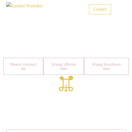
Contact
Trouwen
Trouwen op een unieke en
romantische locatie
Zakelijke bijeenkomsten
Neem contact
Vraag offerte
Vraag brochure
Feesten
op
aan
aan
Zalen
Inspireren ontmoeten & genieten
Over ons