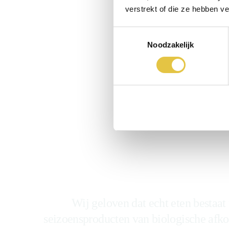
verstrekt of die ze hebben v
Toestemmingsselectie
Noodzakelijk
B
Wij geloven dat echt eten bestaat
seizoensproducten van biologische afko