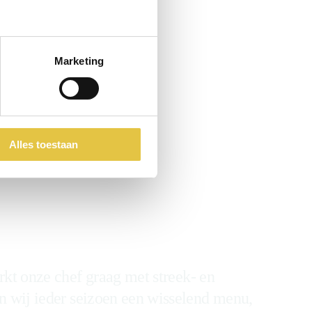
Marketing
Alles toestaan
en
rkt onze chef graag met streek- en
n wij ieder seizoen een wisselend menu,