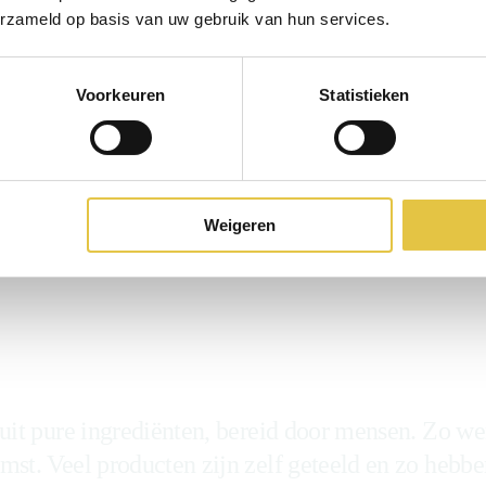
erzameld op basis van uw gebruik van hun services.
Voorkeuren
Statistieken
Weigeren
iologisch en duurzaam et
 uit pure ingrediënten, bereid door mensen. Zo we
mst. Veel producten zijn zelf geteeld en zo hebbe