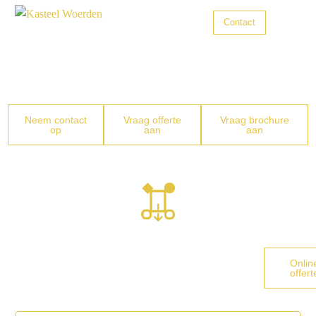
Contact
Trouwen
Zakelijk diner
Zakelijke bijeenkomsten
Neem contact
Vraag offerte
Vraag brochure
op
aan
aan
Feesten
Zalen
Inspireren ontmoeten & genieten
Over ons
Onlin
offert