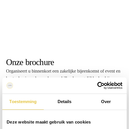
Onze brochure
Organiseert u binnenkort een zakelijke bijeenkomst of event en
bent u benieuwd naar de verschillende mogelijkheden bij
Kasteel Woerden? Download dan nu onze brochure en kom
meer te weten over de locatie, de zalen, de capaciteiten, het
eten/drinken en meer inspiratie.
Toestemming
Details
Over
Deze website maakt gebruik van cookies