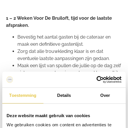
1 – 2 Weken Voor De Bruiloft, tijd voor de laatste
afspraken.
Bevestig het aantal gasten bij de cateraar en
maak een definitieve gastenlijst.
Zorg dat alle trouwkleding klaar is en dat
eventuele laatste aanpassingen zijn gedaan.
Maak een lijst van spullen die jullie op de dag zelf
niet mogen vergeten: ringen, trouwakte, noodkit,
etc.
Ontspan! Neem wat tijd voor jezelf, geniet van
een spa-dag, ga uit eten en zorg ervoor dat
Toestemming
Details
Over
jullie voldoende rust krijgen.
Deze website maakt gebruik van cookies
De Dag Voor De Bruiloft
We gebruiken cookies om content en advertenties te