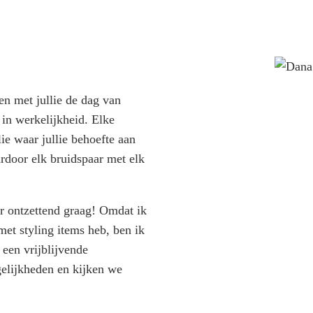
M
! Kerstfeest organiseren
B
B
B
ijk de tour
Bekijk alle blogs
en met jullie de dag van
 in werkelijkheid. Elke
lie waar jullie behoefte aan
rdoor elk bruidspaar met elk
r ontzettend graag! Omdat ik
et styling items heb, ben ik
a een vrijblijvende
gelijkheden en kijken we