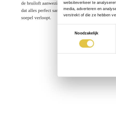
websiteverkeer te analyseren
de bruiloft aanwezig, om te zorgen
eventuele
media, adverteren en analys
dat alles perfect samen komen en
laatste c
verstrekt of die ze hebben v
soepel verloopt.
Toestemmingsselectie
Noodzakelijk