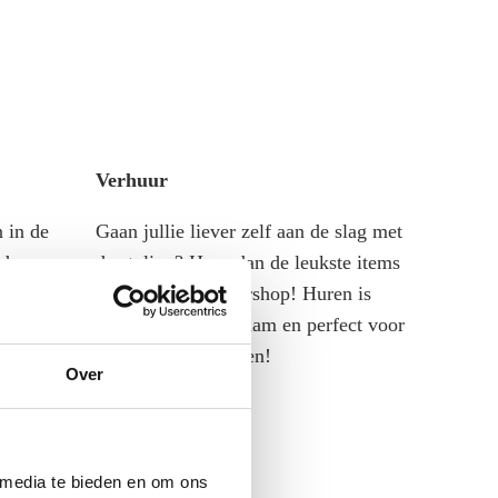
Verhuur
 in de
Gaan jullie liever zelf aan de slag met
 doen.
de styling? Huur dan de leukste items
achtige
in via onze verhuurshop! Huren is
ing touch
voordeliger, duurzaam en perfect voor
locatie!
alle DIY-bruidsparen!
Over
ijk
feervol
 media te bieden en om ons