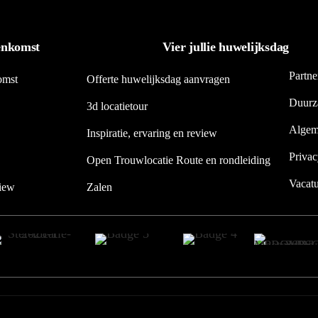
eenkomst
Vier jullie huwelijksdag
Partne
omst
Offerte huwelijksdag aanvragen
Duurz
3d locatietour
Algem
Inspiratie, ervaring en review
Privac
Open Trouwlocatie Route en rondleiding
Vacatu
view
Zalen