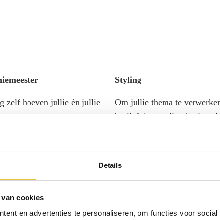
iemeester
Styling
 zelf hoeven jullie én jullie
Om jullie thema te verwerken
 nergens zorgen over te
bruiloft kan styling heel veel
k zorg ervoor dat de dag
Kasteel Woerden is al een pr
erloopt, aan de hand van een
locatie, maar met onze finish
leerd draaiboek dat wij samen
maken we het helemaal jullie 
Details
n. Ook vooraf ben ik deels
Van romantisch pastel of vrol
, zo stel ik een
zomers tot chique in wit of s
 van cookies
aliseerde trouwwebsite op,
met heel veel kaarsen.
de RSVP’s bij, plan in
ent en advertenties te personaliseren, om functies voor social