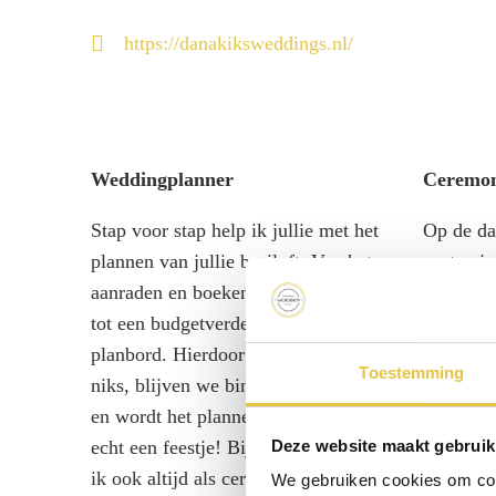
https://danakiksweddings.nl/
Weddingplanner
Ceremon
Stap voor stap help ik jullie met het
Op de dag
plannen van jullie bruiloft. Van het
gasten je
aanraden en boeken van leveranciers,
maken. I
tot een budgetverdeling en online
soepel v
planbord. Hierdoor vergeten jullie
gedetail
Toestemming
niks, blijven we binnen jullie budget
opstelle
en wordt het plannen van jullie dag
betrokken
Deze website maakt gebruik
echt een feestje! Bij deze dienst ben
geperson
ik ook altijd als ceremoniemeester op
houd ik 
We gebruiken cookies om cont