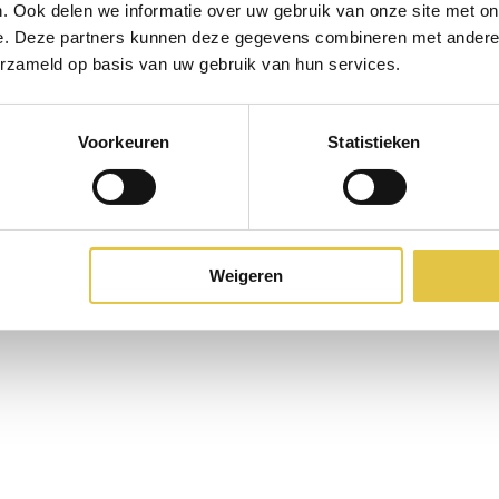
. Ook delen we informatie over uw gebruik van onze site met on
 speeches in en heb ik het
e. Deze partners kunnen deze gegevens combineren met andere i
ontact met de leveranciers.
erzameld op basis van uw gebruik van hun services.
Voorkeuren
Statistieken
Weigeren