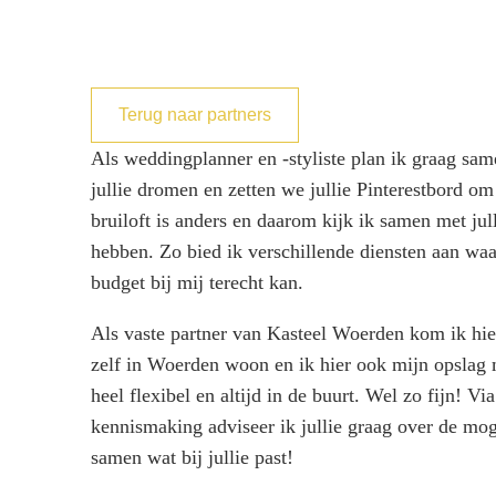
Contact
Tip
Direct regelen
Bek
Direct regelen
Direct regelen
Direct regelen
Direct regelen
Terug naar partners
Als weddingplanner en -styliste plan ik graag sam
jullie dromen en zetten we jullie Pinterestbord om
bruiloft is anders en daarom kijk ik samen met jul
hebben. Zo bied ik verschillende diensten aan waa
budget bij mij terecht kan.
Als vaste partner van Kasteel Woerden kom ik hie
zelf in Woerden woon en ik hier ook mijn opslag m
heel flexibel en altijd in de buurt. Wel zo fijn! Vi
kennismaking adviseer ik jullie graag over de mo
samen wat bij jullie past!