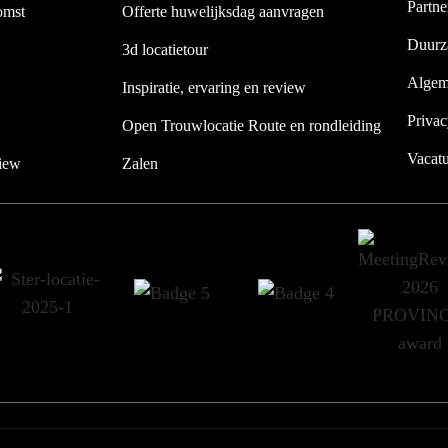
Partne
omst
Offerte huwelijksdag aanvragen
Duurz
3d locatietour
Algem
Inspiratie, ervaring en review
Privac
Open Trouwlocatie Route en rondleiding
Vacatu
view
Zalen