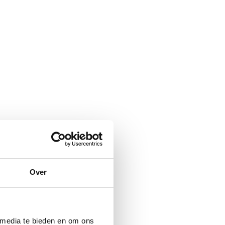
en, maar pas toen wij de ceremoniezaal
heel mooi tafereel dat zo uit een film
.Na de plechtigheid was het tijd voor
 We kregen zelfs een rode cocktail.
af Marnix de Stigter heeft werkelijk
Over
rgrond. Het weer was perfect voor onze
t.”
 media te bieden en om ons