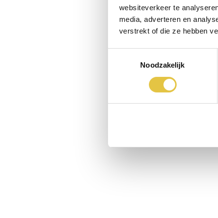
websiteverkeer te analyseren
media, adverteren en analys
verstrekt of die ze hebben v
Toestemmingsselectie
Noodzakelijk
R
h
s
h
w
g