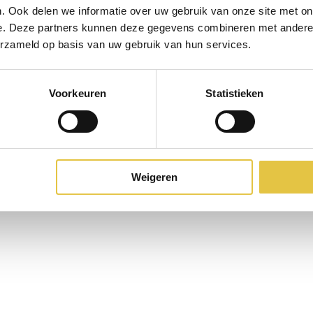
. Ook delen we informatie over uw gebruik van onze site met on
e. Deze partners kunnen deze gegevens combineren met andere i
erzameld op basis van uw gebruik van hun services.
Het diner
Voorkeuren
Statistieken
agonda: “Het diner in de gewelven was voor mij een droom d
eerlijk eten met elkaar en lekker kletsen. Het eten was voort
hared diner en dat vond iedereen geweldig. De ambiance in d
adden kaarsen meegenomen en windlichten op advies van het 
Weigeren
as het een perfect plaatje. Wat ook heel prettig is, is dat oo
ewelven kunnen komen. Het kasteel voorziet in allerlei mogeli