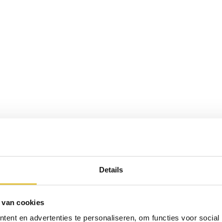
Dresscode
agonda: “Onze 30 daggasten hadden een dresscode meegekreg
innen kwamen zagen wij hoe prachtig iedereen er uit zag. Een 
on komen. De ceremoniezaal was het perfecte decor geworden
aart en toast en ook hier was alles naar onze wens aangepast.
a de felicitaties was het tijd voor de fotoshoot. Onze fotogra
Details
rachtige gotische foto’s gemaakt met het kasteel op de achte
etting en daar heeft Marnix dan ook goed gebruik van gemaak
 van cookies
ent en advertenties te personaliseren, om functies voor social