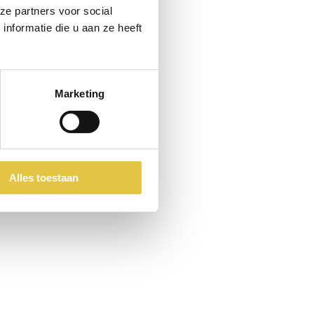
ze partners voor social
nformatie die u aan ze heeft
Marketing
ie uitkwam. Samen aan èèn lange tafel
reffelijk, wij hadden gekozen voor een
e gewelven is onbeschrijfelijk mooi. Wij
team en met nog wat sfeerverlichting
Alles toestaan
k mensen met een fysieke beperking bij de
jkheden en dat is heel prettig.”