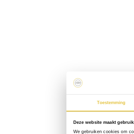
Tips voor bruidsparen van de
huwelijksfotografen
17 OKTOBER 2024
R
b
k
t
N
Toestemming
p
s
Deze website maakt gebruik
We gebruiken cookies om cont