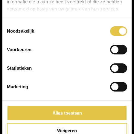
informatie die u aan ze heeft verstrekt of die ze hebben
verzameld op basis van uw gebruik van hun services.
Toestemmingsselectie
Noodzakelijk
Voorkeuren
Scan QR voor route
Statistieken
Marketing
Kasteel Woerden
Kasteel 3
Alles toestaan
3441 BZ Woerden
info@kasteelwoerden.nl
Weigeren