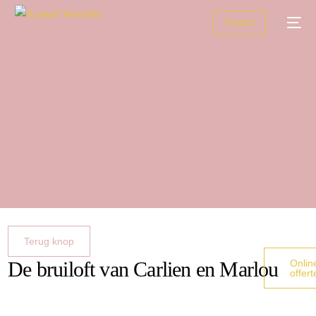
Contact
Trouwen
Zakelijke bijeenkomsten
Feesten
Zalen
Over ons
Terug knop
De bruiloft van Carlien en Marlou
Onlin
offert