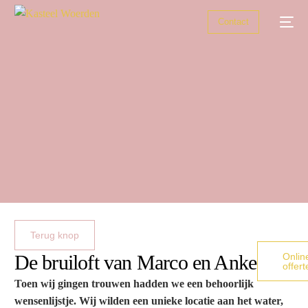
Contact
Trouwen
Zakelijke bijeenkomsten
Feesten
Zalen
Over ons
Terug knop
De bruiloft van Marco en Anke
Onlin
offert
Toen wij gingen trouwen hadden we een behoorlijk
wensenlijstje. Wij wilden een unieke locatie aan het water,