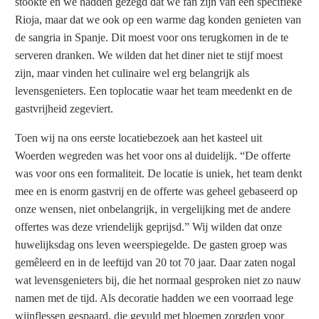
stookte en we hadden gezegd dat we fan zijn van een specifieke
Rioja, maar dat we ook op een warme dag konden genieten van
de sangria in Spanje. Dit moest voor ons terugkomen in de te
serveren dranken. We wilden dat het diner niet te stijf moest
zijn, maar vinden het culinaire wel erg belangrijk als
levensgenieters. Een toplocatie waar het team meedenkt en de
gastvrijheid zegeviert.
Toen wij na ons eerste locatiebezoek aan het kasteel uit
Woerden wegreden was het voor ons al duidelijk. “De offerte
was voor ons een formaliteit. De locatie is uniek, het team denkt
mee en is enorm gastvrij en de offerte was geheel gebaseerd op
onze wensen, niet onbelangrijk, in vergelijking met de andere
offertes was deze vriendelijk geprijsd.” Wij wilden dat onze
huwelijksdag ons leven weerspiegelde. De gasten groep was
gemêleerd en in de leeftijd van 20 tot 70 jaar. Daar zaten nogal
wat levensgenieters bij, die het normaal gesproken niet zo nauw
namen met de tijd. Als decoratie hadden we een voorraad lege
wijnflessen gespaard, die gevuld met bloemen zorgden voor