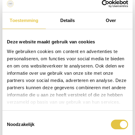
gecreëerde bar met een enthousiaste bartender, daar waar we
alleen maar een uitgeserveerde Gin-Tonic verwachten! Het
diner was heerlijk! Iedereen vond het top. Vloeiend ging de
Toestemming
Details
Over
borrel over in het diner. Na enkele voorgerechten volgenden
onder meer gerechten als Rode mul filet met auberginekaviaar
en een antibiose van sud ‘n sol tomaat en gegrilde zalm met
Deze website maakt gebruik van cookies
julienne van peulen en saus van lente-uitjes. In de avondzon
We gebruiken cookies om content en advertenties te
kregen we aansluitend lauwwarme eendenborst met gesmoorde
personaliseren, om functies voor social media te bieden
prei en een sinaasappeltjes en lamsfilet met een mousseline van
en om ons websiteverkeer te analyseren. Ook delen we
bataat, saus van grove mosterd en een truffel chipje geserveerd.
informatie over uw gebruik van onze site met onze
Het diner werd afgesloten met een Panna cotta van vanille en
partners voor social media, adverteren en analyse. Deze
zomerfruit en een mousse van espresso op apple-crumble met
partners kunnen deze gegevens combineren met andere
rum en rozijnen en daarin een pipet van Baileys. Naast de
informatie die u aan ze heeft verstrekt of die ze hebben
desserts konden de gasten zich tegoed doen van de kazen die
verzameld op basis van uw gebruik van hun services.
gereserveerd werden op de 5-laags etagère. Het diner was
heerlijk! Iedereen vond het top.
Toestemmingsselectie
Noodzakelijk
Er waren acht gasten inclusief mijzelf die bepaalde
voedselallergieën hadden. Hier werd perfect op ingesprongen