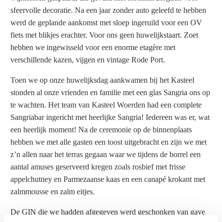
sfeervolle decoratie. Na een jaar zonder auto geleefd te hebben
werd de geplande aankomst met sloep ingeruild voor een OV
fiets met blikjes erachter. Voor ons geen huwelijkstaart. Zoet
hebben we ingewisseld voor een enorme etagère met
verschillende kazen, vijgen en vintage Rode Port.
Toen we op onze huwelijksdag aankwamen bij het Kasteel
stonden al onze vrienden en familie met een glas Sangria ons op
te wachten. Het team van Kasteel Woerden had een complete
Sangriabar ingericht met heerlijke Sangria! Iedereen was er, wat
een heerlijk moment! Na de ceremonie op de binnenplaats
hebben we met alle gasten een toost uitgebracht en zijn we met
z’n allen naar het terras gegaan waar we tijdens de borrel een
aantal amuses geserveerd kregen zoals rosbief met frisse
appelchutney en Parmezaanse kaas en een canapé krokant met
zalmmousse en zalm eitjes.
De GIN die we hadden afgegeven werd geschonken van gave