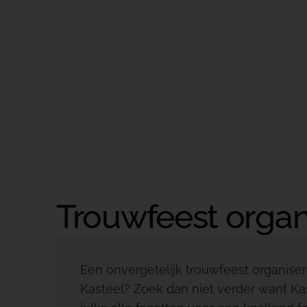
Contact
Ti
Direct regelen
Bek
Direct regelen
Direct regelen
Direct regelen
Direct regelen
Trouwfeest organ
Een onvergetelijk trouwfeest organiser
Kasteel? Zoek dan niet verder want K