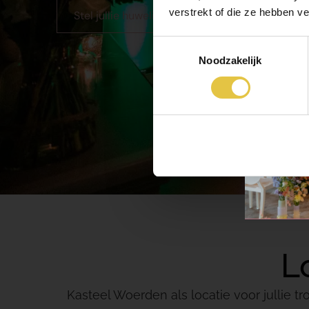
verstrekt of die ze hebben v
Stel jullie huwelijksofferte samen
Toestemmingsselectie
Noodzakelijk
L
Kasteel Woerden als locatie voor jullie t