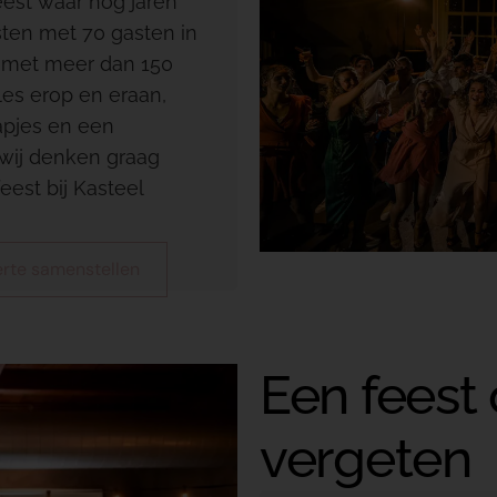
feest waar nog jaren
sten met 70 gasten in
t met meer dan 150
es erop en eraan,
apjes en een
, wij denken graag
eest bij Kasteel
erte samenstellen
Een feest 
vergeten