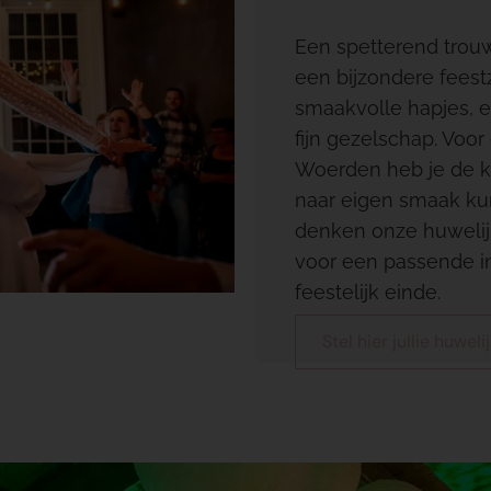
Een spetterend trouw
een bijzondere feestza
smaakvolle hapjes, e
fijn gezelschap. Voo
Woerden heb je de keu
naar eigen smaak ku
denken onze huwelijk
voor een passende in
feestelijk einde.
Stel hier jullie huwel