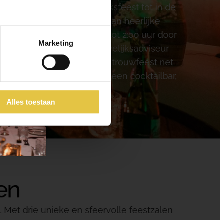
en ervoor dat jullie huwelijksfeest tot in de
e gasten voorzien worden van heerlijke
 jullie dat het feest zelfs tot 2:00 uur door
Marketing
n de omgeving? Onze huwelijksadviseur
ver de mogelijkheden.
Jullie trouwfeest net
 dan bijvoorbeeld eens aan een cocktailbar,
stelijk welkomstdrankje.
Alles toestaan
en
. Met drie unieke en sfeervolle feestzalen