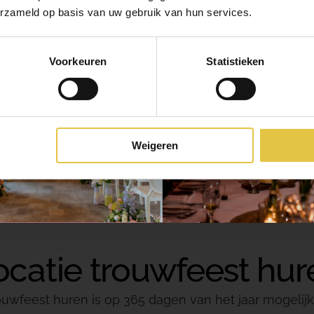
heerlijke hapjes. Wij zorg
erzameld op basis van uw gebruik van hun services.
puntjes is verzorgd en d
hapjes en drankjes. Wisten
Voorkeuren
Statistieken
mag gaan. Overnachten i
adviseren jullie graag o
iets extra’s geven? Denk
luxere hapjes of een fee
Weigeren
ocatie trouwfeest hur
rouwfeest huren is op 365 dagen van het jaar mogelijk