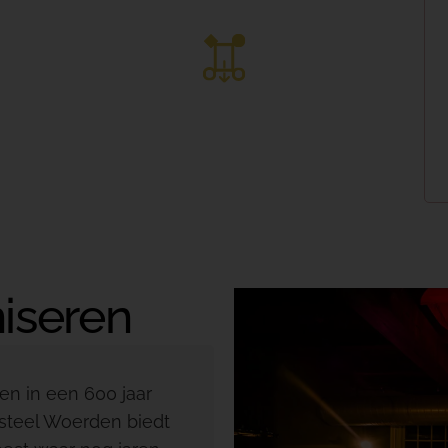
p! Kerstfeest organiseren
ijk de tour
Bekijk alle blogs
Inspireren ontmoeten & genieten
iseren
en in een 600 jaar
asteel Woerden biedt