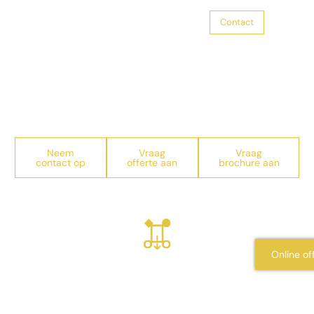
Contact
Trouwen
Glasblazen op Kasteel
Woerden
Zakelijke bijeenkomsten
Neem
Vraag
Vraag
Feesten
contact op
offerte aan
brochure aan
Zalen
Over ons
Online of
Inspireren ontmoeten & genieten