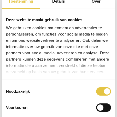
Toestemming
Details
Over
Deze website maakt gebruik van cookies
We gebruiken cookies om content en advertenties te
personaliseren, om functies voor social media te bieden
en om ons websiteverkeer te analyseren. Ook delen we
informatie over uw gebruik van onze site met onze
partners voor social media, adverteren en analyse. Deze
partners kunnen deze gegevens combineren met andere
informatie die u aan ze heeft verstrekt of die ze hebben
verzameld op basis van uw gebruik van hun services.
Onze brochure
Organiseert u binnenkort een zakelijke bijeenkomst of
Toestemmingsselectie
event en bent u benieuwd naar de verschillende
Noodzakelijk
mogelijkheden bij Kasteel Woerden? Download dan nu
onze brochure en kom meer te weten over de locatie,
Voorkeuren
de zalen, de capaciteiten, het eten/drinken en meer
inspiratie.