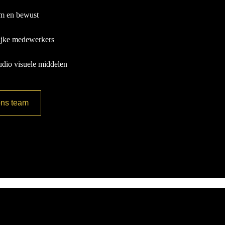
m en bewust
ijke medewerkers
dio visuele middelen
ons team