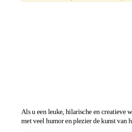
Contact
Tip
Direct regelen
Bek
Direct regelen
Direct regelen
Direct regelen
Direct regelen
Als u een leuke, hilarische en creatieve 
met veel humor en plezier de kunst van h