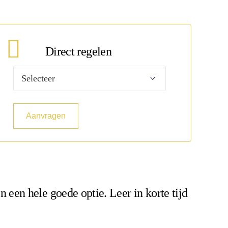
eld je direct aan
ekijk de 360 graden tour
ekijk de 360 graden tour
ekijk de 360 graden tour
Direct regelen
Maak
uw
keuze
Aanvragen
 een hele goede optie. Leer in korte tijd