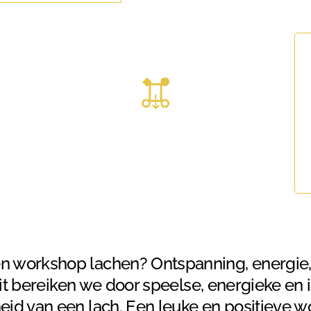
p! Kerstfeest organiseren
ijk de tour
Bekijk alle blogs
Inspireren ontmoeten & genieten
en workshop lachen? Ontspanning, energie
 Dit bereiken we door speelse, energieke en
eid van een lach. Een leuke en positieve 