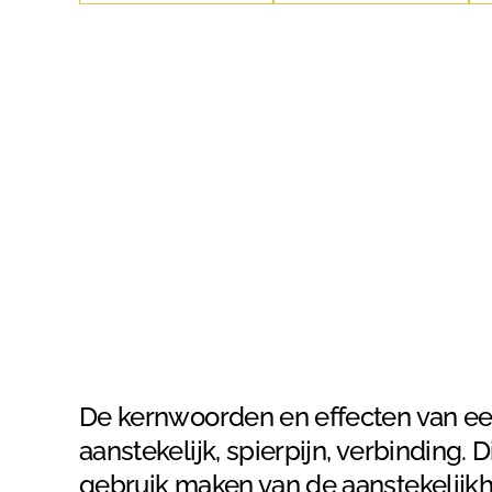
Contact
Ti
Direct regelen
Bek
Direct regelen
Direct regelen
Direct regelen
Direct regelen
De kernwoorden en effecten van e
aanstekelijk, spierpijn, verbinding.
gebruik maken van de aanstekelijkh