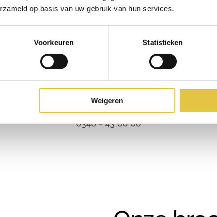
erzameld op basis van uw gebruik van hun services.
Voorkeuren
Statistieken
Barbara
Coördinator sales & reserveringen
Weigeren
Direct overleggen?
0348 - 43 60 00