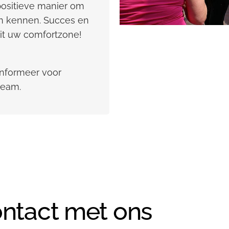
positieve manier om
en kennen. Succes en
uit uw comfortzone!
 Informeer voor
steam.
ontact met ons