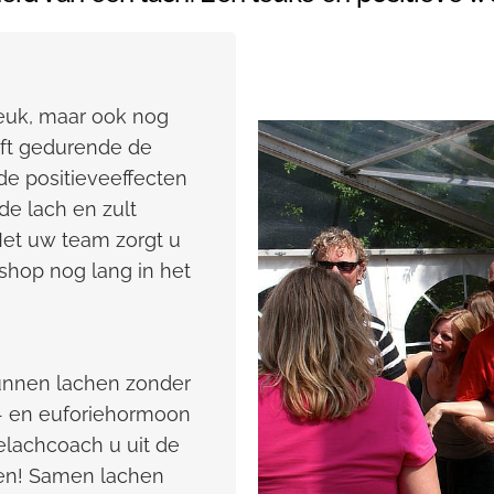
leuk, maar ook nog
eft gedurende de
de positieveeffecten
de lach en zult
Met uw team zorgt u
shop nog lang in het
kunnen lachen zonder
- en euforiehormoon
elachcoach u uit de
en! Samen lachen