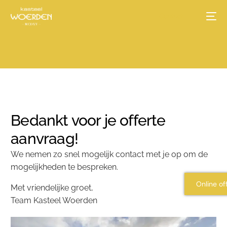
Contact
Trouwen
Zakelijke bijeenkomsten
Feesten
Bedankt voor je offerte
aanvraag!
Zalen
We nemen zo snel mogelijk contact met je op om de
mogelijkheden te bespreken.
Over ons
Online of
Met vriendelijke groet,
Team Kasteel Woerden