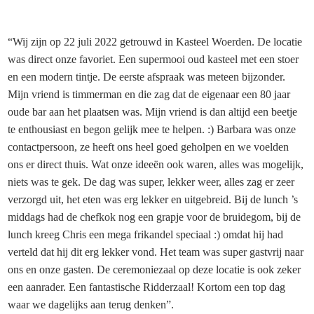
“Wij zijn op 22 juli 2022 getrouwd in Kasteel Woerden. De locatie
was direct onze favoriet. Een supermooi oud kasteel met een stoer
en een modern tintje. De eerste afspraak was meteen bijzonder.
Mijn vriend is timmerman en die zag dat de eigenaar een 80 jaar
oude bar aan het plaatsen was. Mijn vriend is dan altijd een beetje
te enthousiast en begon gelijk mee te helpen. :) Barbara was onze
contactpersoon, ze heeft ons heel goed geholpen en we voelden
ons er direct thuis. Wat onze ideeën ook waren, alles was mogelijk,
niets was te gek. De dag was super, lekker weer, alles zag er zeer
verzorgd uit, het eten was erg lekker en uitgebreid. Bij de lunch ’s
middags had de chefkok nog een grapje voor de bruidegom, bij de
lunch kreeg Chris een mega frikandel speciaal :) omdat hij had
verteld dat hij dit erg lekker vond. Het team was super gastvrij naar
ons en onze gasten. De ceremoniezaal op deze locatie is ook zeker
een aanrader. Een fantastische Ridderzaal! Kortom een top dag
waar we dagelijks aan terug denken”.