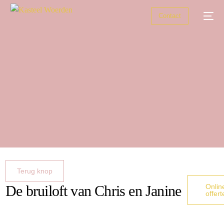
Contact
Trouwen
Zakelijke bijeenkomsten
Feesten
Zalen
Over ons
Terug knop
De bruiloft van Chris en Janine
Onlin
offert