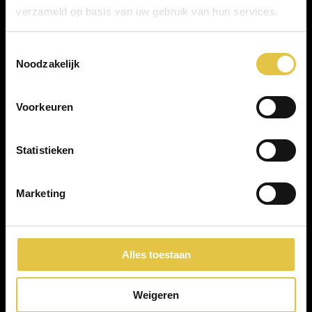
verzameld op basis van uw gebruik van hun services.
Toestemmingsselectie
Noodzakelijk
Scan QR voor route
Voorkeuren
Statistieken
Marketing
Kasteel Woerden
Kasteel 3
Alles toestaan
3441 BZ Woerden
info@kasteelwoerden.nl
Weigeren
0348 436000