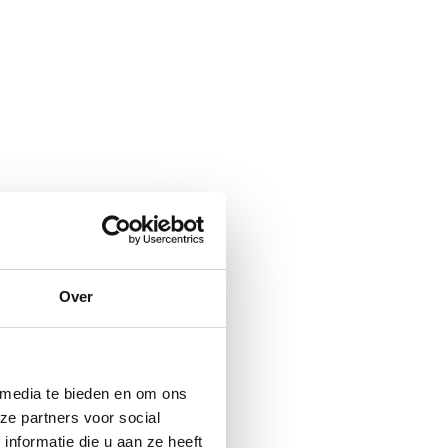
liteiten cruciaal. Zorg ervoor dat de
e wifi-verbindingen en mogelijkheden
 je presentaties soepel verlopen en dat
locatie.
le ervaring van je gasten. Wil je een
 congres, of zoek je een informele,
atie aansluit bij het doel van je
Over
sbeleving.
 media te bieden en om ons
k om de beleving. Kies voor een locatie
ze partners voor social
m een uitgebreide lunch tijdens een
nformatie die u aan ze heeft