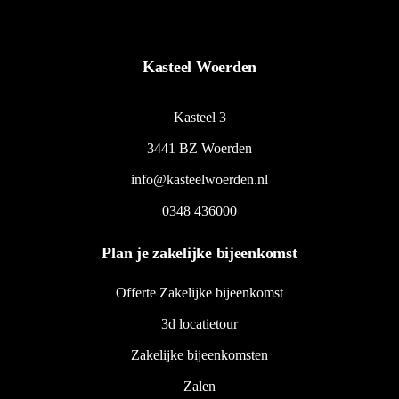
Kasteel Woerden
Kasteel 3
3441 BZ Woerden
info@kasteelwoerden.nl
0348 436000
Plan je zakelijke bijeenkomst
Offerte Zakelijke bijeenkomst
3d locatietour
Zakelijke bijeenkomsten
Zalen