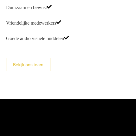
Duurzaam en bewust
Vriendelijke medewerkers
Goede audio visuele middelen
Bekijk ons team