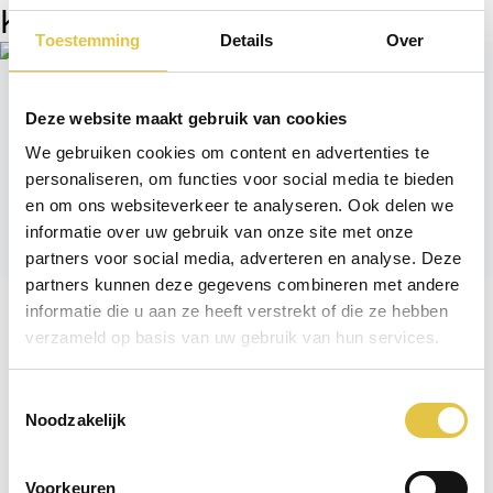
Kom direct in contact met ons
Toestemming
Details
Over
Gert-Jan
Deze website maakt gebruik van cookies
Barbara
Kasteelheer
We gebruiken cookies om content en advertenties te
Coördinator sales
personaliseren, om functies voor social media te bieden
& reserveringen
en om ons websiteverkeer te analyseren. Ook delen we
informatie over uw gebruik van onze site met onze
partners voor social media, adverteren en analyse. Deze
partners kunnen deze gegevens combineren met andere
informatie die u aan ze heeft verstrekt of die ze hebben
verzameld op basis van uw gebruik van hun services.
Direct overleggen?
Toestemmingsselectie
Noodzakelijk
0348 - 43 60 00
Voorkeuren