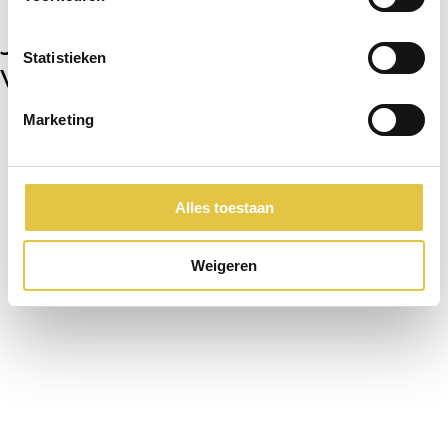
Jouw werkjubileum bij Kasteel
Statistieken
Woerden
Marketing
Alles toestaan
Weigeren