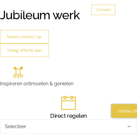
Contact
Jubileum werk
Trouwen
Neem contact op
Vraag offerte aan
Zakelijke bijeenkomsten
Feesten
Inspireren ontmoeten & genieten
Zalen
Over ons
Online of
Direct regelen
Maak
uw