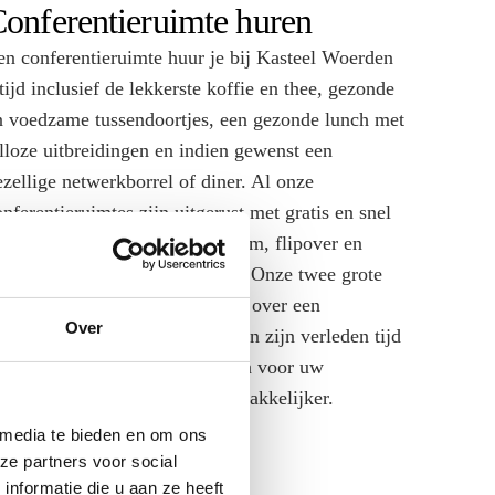
onferentieruimte huren
en conferentieruimte huur je bij Kasteel Woerden
tijd inclusief de lekkerste koffie en thee, gezonde
n voedzame tussendoortjes, een gezonde lunch met
alloze uitbreidingen en indien gewenst een
ezellige netwerkborrel of diner. Al onze
onferentieruimtes zijn uitgerust met gratis en snel
nternet, een beamer of TV-scherm, flipover en
oderne audiovisuele middelen. Onze twee grote
onferentiezalen beschikken ook over een
Over
lickshare systeem. Losse snoeren zijn verleden tijd
n dat maken de voorbereidingen voor uw
onferentie natuurlijk een stuk makkelijker.
 media te bieden en om ons
Meer informatie
ze partners voor social
nformatie die u aan ze heeft