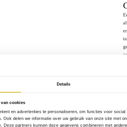
C
E
al
e
t
g
c
i
m
c
Details
c
e
c
 van cookies
ent en advertenties te personaliseren, om functies voor social
. Ook delen we informatie over uw gebruik van onze site met on
e. Deze partners kunnen deze gegevens combineren met andere i