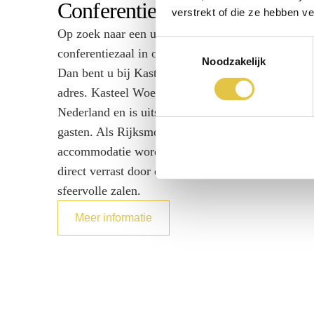
Conferentiezaal in Woerden
verstrekt of die ze hebben v
Op zoek naar een unieke en centraal gelegen
Toestemmingsselectie
conferentiezaal in omgeving Woerden – Utrecht?
Noodzakelijk
Dan bent u bij Kasteel Woerden aan het juiste
adres. Kasteel Woerden bevindt zich in Midden
Nederland en is uitstekend bereikbaar voor al uw
gasten. Als Rijksmonument en historische
accommodatie worden uw gasten bij binnenkomst
direct verrast door de imposante kasteelmuren en
sfeervolle zalen.
Meer informatie